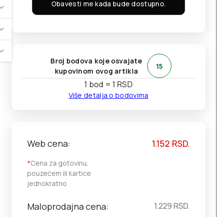
Obavesti me kada bude dostupno.
Broj bodova koje osvajate
15
kupovinom ovog artikla
1 bod = 1 RSD
Više detalja o bodovima
Web cena:
1.152
RSD.
*
Cena za gotovinu,
pouzećem ili kartice
jednokratno
Maloprodajna cena:
1.229
RSD.