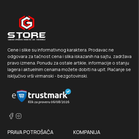
Cene i slike su informativnog karaktera. Prodavac ne
odgovara za tačnost cena i slika iskazanih na sajtu, zadržava
pravo izmena. Ponudu za ostale artikle, informacije o stanju
lagera i aktuelnim cenama možete dobiti na upit. Plaćanje se
isključivo vrši virmanski - bezgotovinski.
PRAVA POTROŠAČA
KOMPANIJA