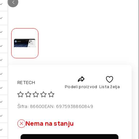
RETECH
Podeli proizvod
Lista želja
Šifra:
86600
EAN:
6975938860849
Nema na stanju