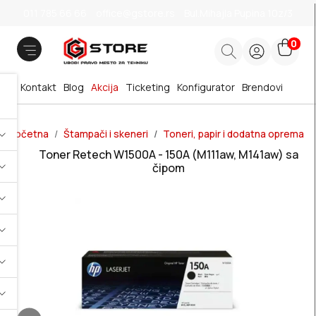
011 785 66 66
office@gstore.rs
Bul.Mihajla Pupina 10z/3
0
Kontakt
Blog
Akcija
Ticketing
Konfigurator
Brendovi
Početna
Štampači i skeneri
Toneri, papir i dodatna oprema
Toner Retech W1500A - 150A (M111aw, M141aw) sa
čipom