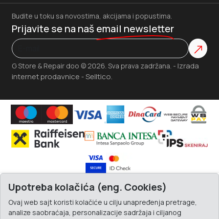
Budite u toku sa novostima, akcijama i popustima.
Prijavite se na naš
email newsletter
Izrada
G Store & Repair doo © 2026. Sva prava zadržana. -
internet prodavnice
Selltico.
-
Upotreba kolačića (eng. Cookies)
Ovaj web sajt koristi kolačiće u cilju unapređenja pretrage,
analize saobraćaja, personalizacije sadržaja i ciljanog