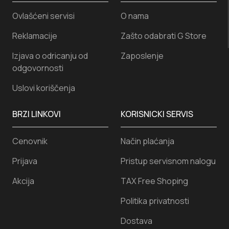
Ovlašćeni servisi
O nama
Reklamacije
Zašto odabrati G Store
Izjava o odricanju od
Zaposlenje
odgovornosti
Uslovi koriščenja
BRZI LINKOVI
KORISNICKI SERVIS
Cenovnik
Način plaćanja
Prijava
Pristup servisnom nalogu
Akcija
TAX Free Shoping
Politika privatnosti
Dostava