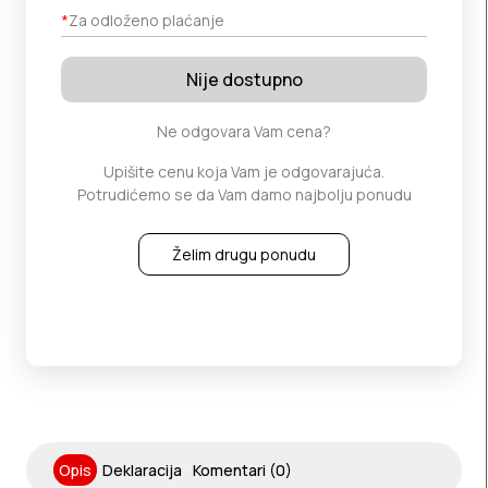
*
Za odloženo plaćanje
Nije dostupno
Ne odgovara Vam cena?
Upišite cenu koja Vam je odgovarajuća.
Potrudićemo se da Vam damo najbolju ponudu
Želim drugu ponudu
Opis
Deklaracija
Komentari (0)