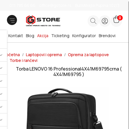
011 785 66 66
office@gstore.rs
Bul.Mihajla Pupina 10z/3
0
Kontakt
Blog
Akcija
Ticketing
Konfigurator
Brendovi
Početna
Laptopovi i oprema
Oprema za laptopove
Torbe i rančevi
Torba LENOVO 16 Professional4X41M69795crna (
4X41M69795 )