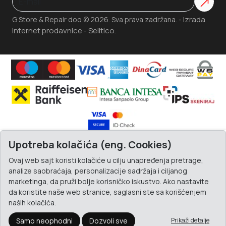
Izrada
G Store & Repair doo © 2026. Sva prava zadržana. -
internet prodavnice
Selltico.
-
Upotreba kolačića (eng. Cookies)
Ovaj web sajt koristi kolačiće u cilju unapređenja pretrage,
analize saobraćaja, personalizacije sadržaja i ciljanog
marketinga, da pruži bolje korisničko iskustvo. Ako nastavite
da koristite naše web stranice, saglasni ste sa korišćenjem
naših kolačića.
Samo neophodni
Dozvoli sve
Prikaži detalje