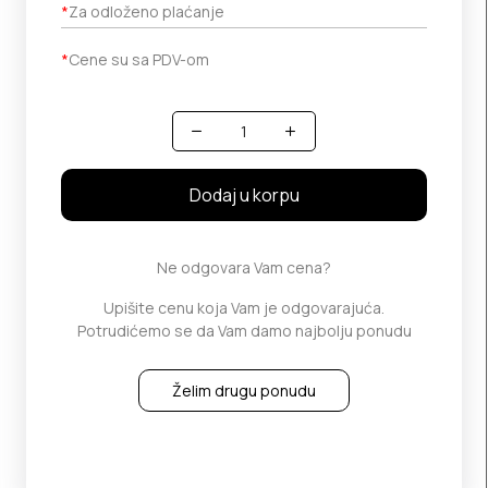
*
Za odloženo plaćanje
*
Cene su sa PDV-om
Količina
Dodaj u korpu
Ne odgovara Vam cena?
Upišite cenu koja Vam je odgovarajuća.
Potrudićemo se da Vam damo najbolju ponudu
Želim drugu ponudu