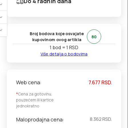
Do 4 radnih dana
Broj bodova koje osvajate
80
kupovinom ovog artikla
1 bod = 1 RSD
Više detalja o bodovima
Web cena:
7.677
RSD.
*
Cena za gotovinu,
pouzećem ili kartice
jednokratno
Maloprodajna cena:
8.362
RSD.