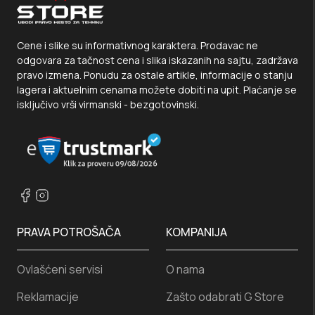
Cene i slike su informativnog karaktera. Prodavac ne
odgovara za tačnost cena i slika iskazanih na sajtu, zadržava
pravo izmena. Ponudu za ostale artikle, informacije o stanju
lagera i aktuelnim cenama možete dobiti na upit. Plaćanje se
isključivo vrši virmanski - bezgotovinski.
PRAVA POTROŠAČA
KOMPANIJA
Ovlašćeni servisi
O nama
Reklamacije
Zašto odabrati G Store