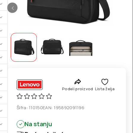
Podeli proizvod
Lista želja
Šifra:
110150
EAN:
195892091196
Na stanju