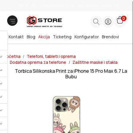
011 785 66 66
office@gstore.rs
Bul.Mihajla Pupina 10z/3
0
Kontakt
Blog
Akcija
Ticketing
Konfigurator
Brendovi
Početna
Telefoni, tableti i oprema
Dodatna oprema za telefone
Zaštitne maske i stakla
Torbica Silikonska Print za iPhone 15 Pro Max 6.7 La
Bubu