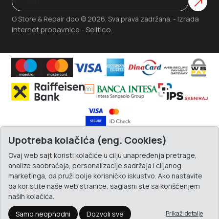
Izrada
G Store & Repair doo © 2026. Sva prava zadržana. -
internet prodavnice
Selltico.
-
Upotreba kolačića (eng. Cookies)
Ovaj web sajt koristi kolačiće u cilju unapređenja pretrage,
analize saobraćaja, personalizacije sadržaja i ciljanog
marketinga, da pruži bolje korisničko iskustvo. Ako nastavite
da koristite naše web stranice, saglasni ste sa korišćenjem
naših kolačića.
Samo neophodni
Dozvoli sve
Prikaži detalje