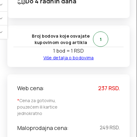
Do 4 radnih dana
Broj bodova koje osvajate
1
kupovinom ovog artikla
1 bod = 1 RSD
Više detalja o bodovima
Web cena:
237
RSD.
*
Cena za gotovinu,
pouzećem ili kartice
jednokratno
Maloprodajna cena:
249
RSD.