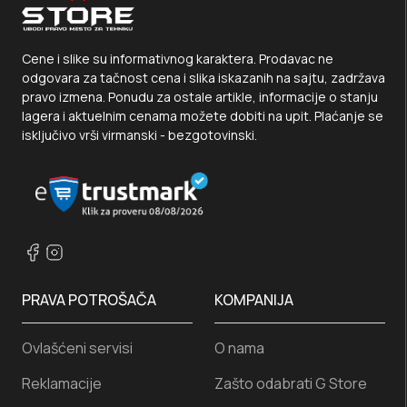
Cene i slike su informativnog karaktera. Prodavac ne
odgovara za tačnost cena i slika iskazanih na sajtu, zadržava
pravo izmena. Ponudu za ostale artikle, informacije o stanju
lagera i aktuelnim cenama možete dobiti na upit. Plaćanje se
isključivo vrši virmanski - bezgotovinski.
PRAVA POTROŠAČA
KOMPANIJA
Ovlašćeni servisi
O nama
Reklamacije
Zašto odabrati G Store