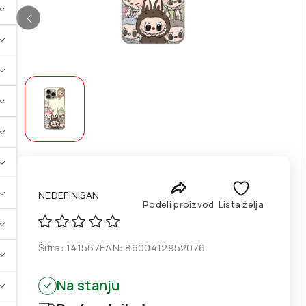
NEDEFINISAN
Podeli proizvod
Lista želja
Šifra:
141567
EAN:
8600412952076
Na stanju