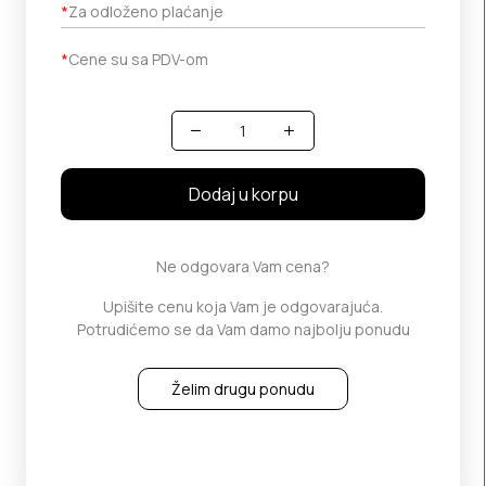
*
Za odloženo plaćanje
*
Cene su sa PDV-om
Količina
Dodaj u korpu
Ne odgovara Vam cena?
Upišite cenu koja Vam je odgovarajuća.
Potrudićemo se da Vam damo najbolju ponudu
Želim drugu ponudu