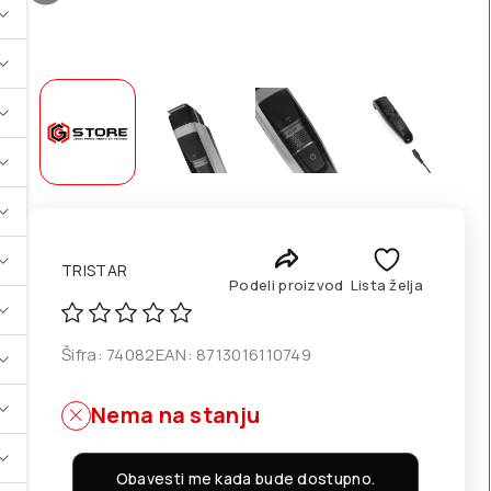
TRISTAR
Podeli proizvod
Lista želja
Šifra:
74082
EAN:
8713016110749
Nema na stanju
Obavesti me kada bude dostupno.