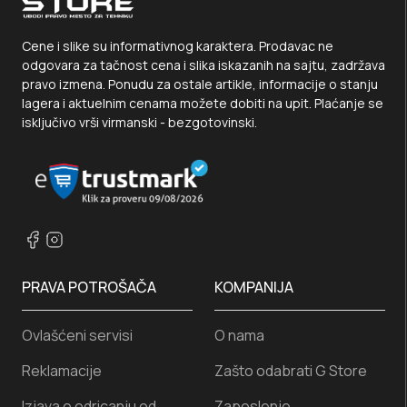
Cene i slike su informativnog karaktera. Prodavac ne
odgovara za tačnost cena i slika iskazanih na sajtu, zadržava
pravo izmena. Ponudu za ostale artikle, informacije o stanju
lagera i aktuelnim cenama možete dobiti na upit. Plaćanje se
isključivo vrši virmanski - bezgotovinski.
PRAVA POTROŠAČA
KOMPANIJA
Ovlašćeni servisi
O nama
Reklamacije
Zašto odabrati G Store
Izjava o odricanju od
Zaposlenje