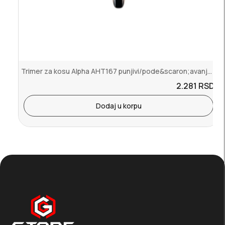
Trimer za kosu Alpha AHT167 punjivi/pode&scaron;avanje 4-18mm
2.281
RSD.
Dodaj u korpu