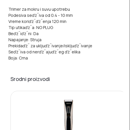
Trimer za mokru i suvu upotrebu
Podesiva seďż˝iva od 0.4 - 10 mm
Vreme koriďż˝ďż˝enja 120 min
Tip utikaďż˝a: NO PLUG
Beďż˝iďż˝ni: Da
Napajanje: Struja
Prekidaďż˝ za ukljuďż˝ivanje/iskljuďż˝ivanje
Seďż˝iva od nerďż˝ajuďż˝eg ďż˝elika
Boja: Crna
Srodni proizvodi