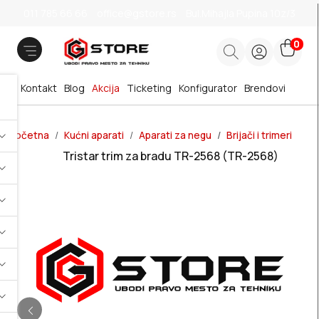
011 785 66 66
office@gstore.rs
Bul.Mihajla Pupina 10z/3
0
Kontakt
Blog
Akcija
Ticketing
Konfigurator
Brendovi
Početna
Kućni aparati
Aparati za negu
Brijači i trimeri
Tristar trim za bradu TR-2568 (TR-2568)