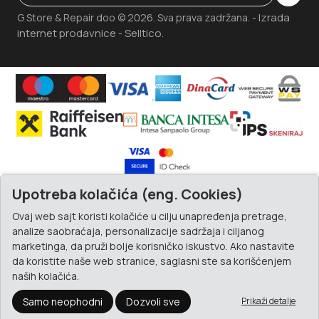
Izrada
G Store & Repair doo © 2026. Sva prava zadržana. -
internet prodavnice
Selltico.
-
Upotreba kolačića (eng. Cookies)
Ovaj web sajt koristi kolačiće u cilju unapređenja pretrage,
analize saobraćaja, personalizacije sadržaja i ciljanog
marketinga, da pruži bolje korisničko iskustvo. Ako nastavite
da koristite naše web stranice, saglasni ste sa korišćenjem
naših kolačića.
Samo neophodni
Dozvoli sve
Prikaži detalje