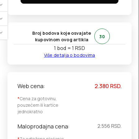
Broj bodova koje osvajate
30
kupovinom ovog artikla
1 bod = 1 RSD
Više detalja o bodovima
Web cena:
2.380
RSD.
*
Cena za gotovinu,
pouzećem ili kartice
jednokratno
Maloprodajna cena:
2.556
RSD.
*
Za odloženo plaćanje