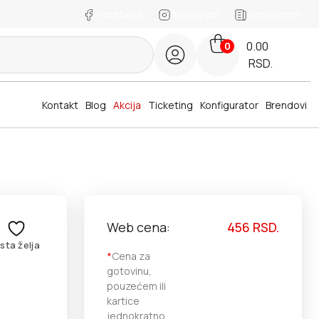
Facebook
Instagram
Newsletter
0.00
0
RSD.
Kontakt
Blog
Akcija
Ticketing
Konfigurator
Brendovi
Web cena:
456
RSD.
ista želja
*
Cena za
gotovinu,
pouzećem ili
kartice
jednokratno