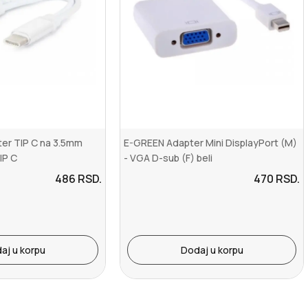
er TIP C na 3.5mm
E-GREEN Adapter Mini DisplayPort (M)
IP C
- VGA D-sub (F) beli
486
RSD.
470
RSD.
aj u korpu
Dodaj u korpu