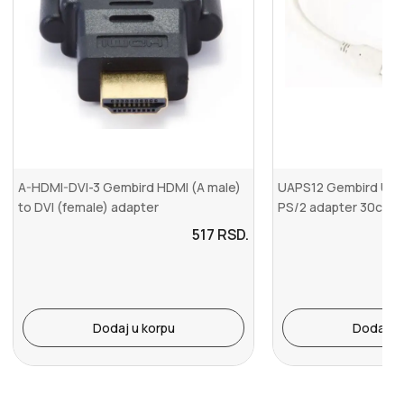
A-HDMI-DVI-3 Gembird HDMI (A male)
UAPS12 Gembird USB 
to DVI (female) adapter
PS/2 adapter 30cm k
517
RSD.
Dodaj u korpu
Dodaj u 