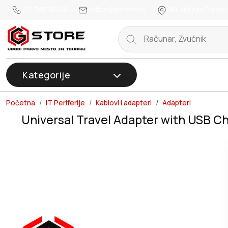
011 785 66 66
office@gstore.rs
Bul.Mihajla Pupina
Kategorije
Početna
IT Periferije
Kablovi i adapteri
Adapteri
Universal Travel Adapter with USB C