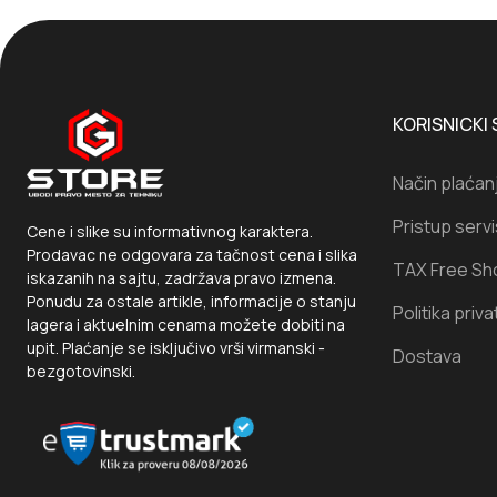
KORISNICKI 
Način plaćan
Pristup serv
Cene i slike su informativnog karaktera.
Prodavac ne odgovara za tačnost cena i slika
TAX Free Sh
iskazanih na sajtu, zadržava pravo izmena.
Ponudu za ostale artikle, informacije o stanju
Politika priva
lagera i aktuelnim cenama možete dobiti na
upit. Plaćanje se isključivo vrši virmanski -
Dostava
bezgotovinski.