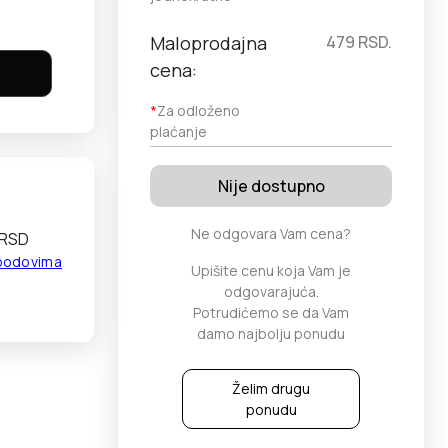
Maloprodajna
479
RSD.
cena:
*
Za odloženo
plaćanje
Nije dostupno
Ne odgovara Vam cena?
 RSD
 bodovima
Upišite cenu koja Vam je
odgovarajuća.
Potrudićemo se da Vam
damo najbolju ponudu
Želim drugu
ponudu