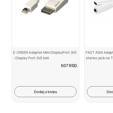
E-GREEN Adapter Mini DisplayPort (M)
FAST ASIA Adapt
- Display Port (M) beli
stereo jack na T
507
RSD.
Dodaj u korpu
Dod