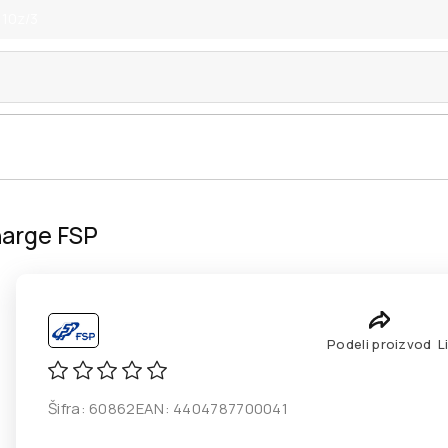
 10z/3
harge FSP
Podeli proizvod
L
Šifra:
60862
EAN:
4404787700041