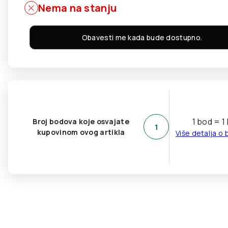
Nema na stanju
Obavesti me kada bude dostupno.
1 bod = 1
Broj bodova koje osvajate
1
kupovinom ovog artikla
Više detalja o