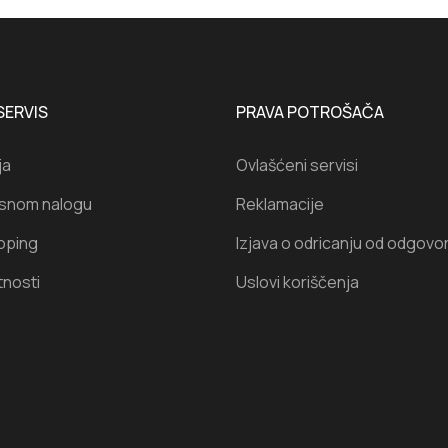
SERVIS
PRAVA POTROŠAČA
ja
Ovlašćeni servisi
isnom nalogu
Reklamacije
oping
Izjava o odricanju od odgovo
tnosti
Uslovi koriščenja