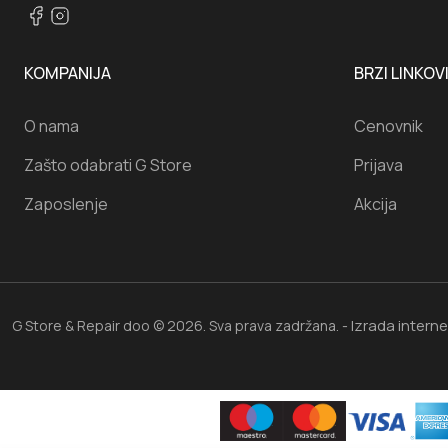
KOMPANIJA
BRZI LINKOV
O nama
Cenovnik
Zašto odabrati G Store
Prijava
Zaposlenje
Akcija
Izrada intern
G Store & Repair doo © 2026. Sva prava zadržana. -