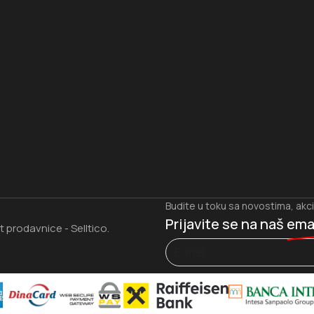
I
Budite u toku sa novostima, akc
Prijavite se na naš
ema
et prodavnice
Selltico.
-