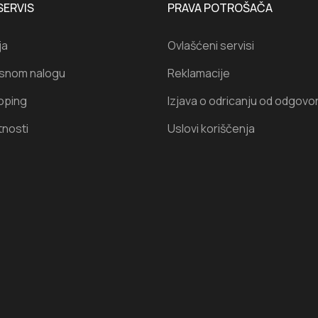
SERVIS
PRAVA POTROŠAČA
ja
Ovlašćeni servisi
isnom nalogu
Reklamacije
oping
Izjava o odricanju od odgovo
tnosti
Uslovi koriščenja
I