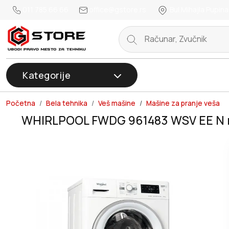
011 785 66 66
office@gstore.rs
Bul.Mihajla Pupina
Kategorije
Početna
Bela tehnika
Veš mašine
Mašine za pranje veša
WHIRLPOOL FWDG 961483 WSV EE N ma