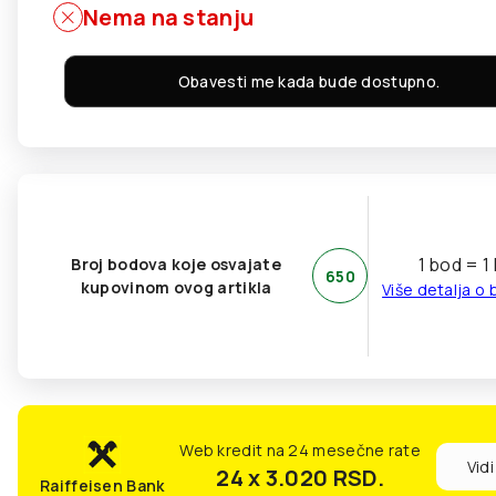
Nema na stanju
Obavesti me kada bude dostupno.
1 bod = 1
Broj bodova koje osvajate
650
kupovinom ovog artikla
Više detalja o
Web kredit na 24 mesečne rate
Vidi
24 x 3.020
RSD.
Raiffeisen Bank