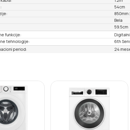
 kabla:
1.2m
:
54cm
ije:
850mm 
Bela
59.5cm
e funkcije:
Digitaln
ne tehnologije:
6th Sen
acioni period:
24 mes