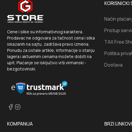
KORISNICKI 
Način plaćan
Pristup serv
Cene i slike su informativnog karaktera.
Prodavac ne odgovara za tačnost cena i slika
TAX Free Sh
iskazanih na sajtu, zadržava pravo izmena.
Ponudu za ostale artikle, informacije o stanju
Politika priva
lagera i aktuelnim cenama možete dobiti na
upit. Plaćanje se isključivo vrši virmanski -
Dostava
bezgotovinski.
KOMPANIJA
BRZI LINKOV