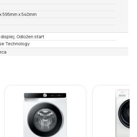
x 595mm x 540mm
i displej, Odložen start
se Technology
eca