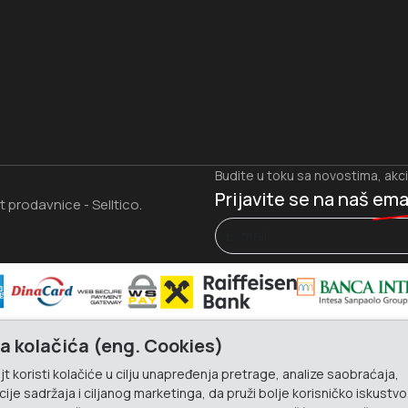
Budite u toku sa novostima, akc
Prijavite se na naš
ema
et prodavnice
Selltico.
-
a kolačića (eng. Cookies)
t koristi kolačiće u cilju unapređenja pretrage, analize saobraćaja,
ije sadržaja i ciljanog marketinga, da pruži bolje korisničko iskustvo