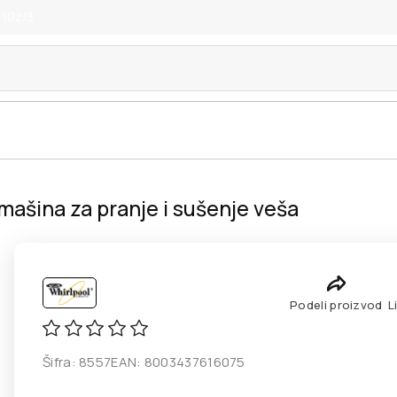
 10z/3
šina za pranje i sušenje veša
Podeli proizvod
L
Šifra:
8557
EAN:
8003437616075