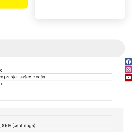
no
a pranje i sušenje veša
m
 81dB (centrifuga)