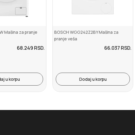
 Mašina za pranje
BOSCH WGG242Z2BY Mašina za
pranje veša
68.249
RSD.
66.037
RSD.
aj u korpu
Dodaj u korpu