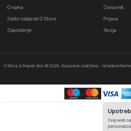
O nama
Cenovnik
Zašto odabrati G Store
Prijava
Zaposlenje
Akcija
Izrada intern
G Store & Repair doo © 2026. Sva prava zadržana. -
Upotreb
Ovaj web saj
personalizac