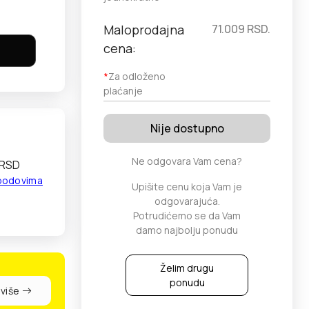
Maloprodajna
71.009
RSD.
cena:
*
Za odloženo
plaćanje
Nije dostupno
Ne odgovara Vam cena?
 RSD
 bodovima
Upišite cenu koja Vam je
odgovarajuća.
Potrudićemo se da Vam
damo najbolju ponudu
Želim drugu
ponudu
 više