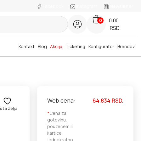
Facebook
Instagram
Newsletter
0.00
0
RSD.
Kontakt
Blog
Akcija
Ticketing
Konfigurator
Brendovi
Web cena:
64.834
RSD.
ista želja
*
Cena za
gotovinu,
pouzećem ili
kartice
jednokratno