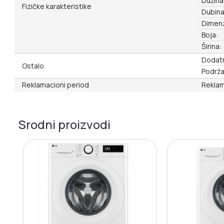
Dužina
Fizičke karakteristike
Dubina
Dimenz
Boja:
Širina:
Dodatn
Ostalo
Podrža
Reklamacioni period
Reklam
Srodni proizvodi