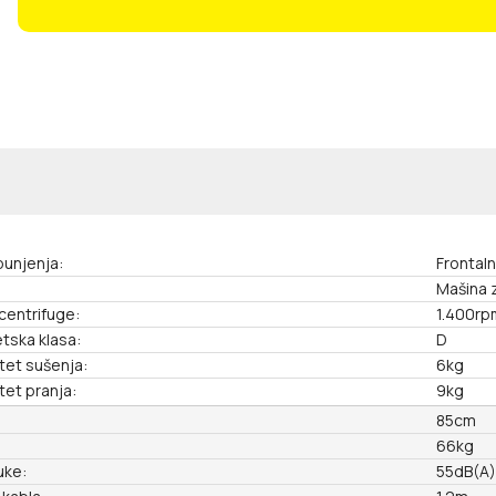
punjenja:
Frontal
Mašina z
 centrifuge:
1.400rp
tska klasa:
D
tet sušenja:
6kg
tet pranja:
9kg
85cm
66kg
uke:
55dB(A),