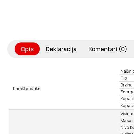
Opis
Deklaracija
Komentari (0)
Način 
Tip:
Brzina
Karakteristike
Energe
Kapaci
Kapaci
Visina:
Masa:
Nivo b