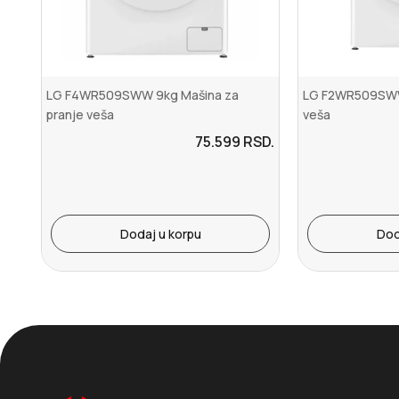
LG F4WR509SWW 9kg Mašina za
LG F2WR509SWW
pranje veša
veša
75.599
RSD.
Dodaj u korpu
Dod