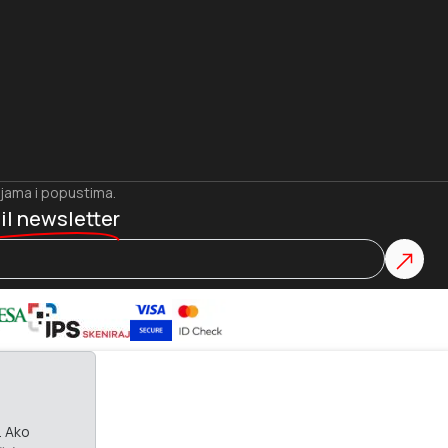
ijama i popustima.
il newsletter
. Ako