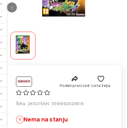
Podeli proizvod
Lista želja
Šifra:
28527
EAN:
3391892020618
Nema na stanju