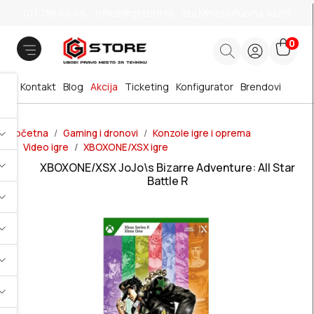
011 785 66 66
office@gstore.rs
Bul.Mihajla Pupina 10z/3
0
Kontakt
Blog
Akcija
Ticketing
Konfigurator
Brendovi
Početna
Gaming i dronovi
Konzole igre i oprema
Video igre
XBOXONE/XSX igre
XBOXONE/XSX JoJo\s Bizarre Adventure: All Star
Battle R