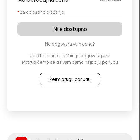
*
Za odloženo plaćanje
Nije dostupno
Ne odgovara Vam cena?
Upišite cenu koja Vam je odgovarajuća.
Potrudićemo se da Vam damo najbolju ponudu
Želim drugu ponudu