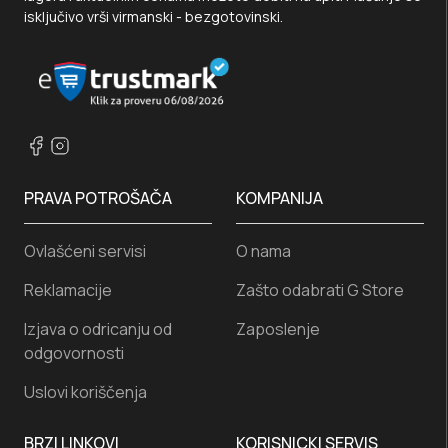
isključivo vrši virmanski - bezgotovinski.
PRAVA POTROŠAČA
KOMPANIJA
Ovlašćeni servisi
O nama
Reklamacije
Zašto odabrati G Store
Izjava o odricanju od
Zaposlenje
odgovornosti
Uslovi koriščenja
BRZI LINKOVI
KORISNICKI SERVIS