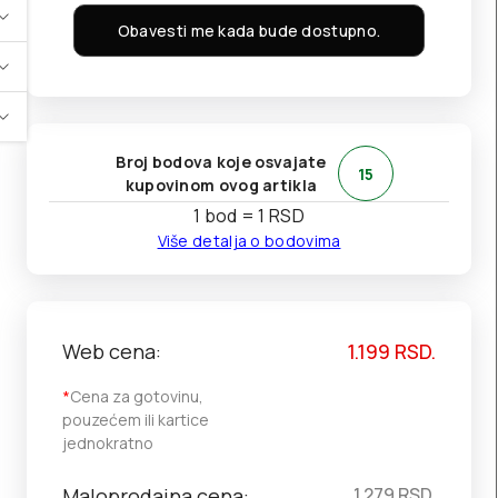
Obavesti me kada bude dostupno.
Broj bodova koje osvajate
15
kupovinom ovog artikla
1 bod = 1 RSD
Više detalja o bodovima
Web cena:
1.199
RSD.
*
Cena za gotovinu,
pouzećem ili kartice
jednokratno
Maloprodajna cena:
1.279
RSD.