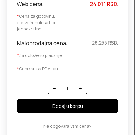
Web cena:
24.011
RSD.
*
Cena za gotovinu,
pouzećem ili kartice
jednokratno
Maloprodajna cena:
26.255
RSD.
*
Za odloženo plaćanje
*
Cene su sa PDV-om
Količina
Dodaj u korpu
Ne odgovara Vam cena?