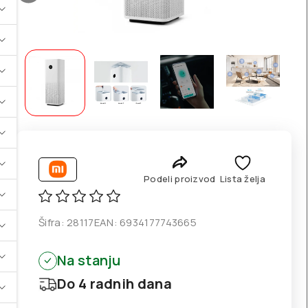
Podeli proizvod
Lista želja
Šifra:
28117
EAN:
6934177743665
Na stanju
Do 4 radnih dana