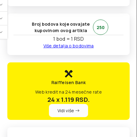
Broj bodova koje osvajate
250
kupovinom ovog artikla
1 bod = 1 RSD
Više detalja o bodovima
Raiffeisen Bank
Web kredit na 24 mesečne rate
24 x 1.119
RSD.
Vidi više