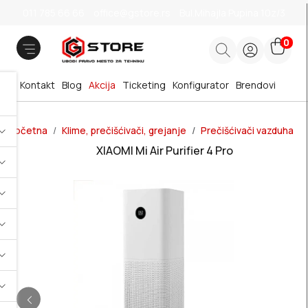
011 785 66 66
office@gstore.rs
Bul.Mihajla Pupina 10z/3
0
Kontakt
Blog
Akcija
Ticketing
Konfigurator
Brendovi
Početna
Klime, prečišćivači, grejanje
Prečišćivači vazduha
XIAOMI Mi Air Purifier 4 Pro