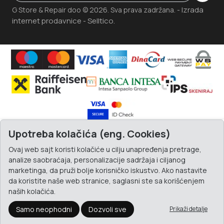
Izrada
G Store & Repair doo © 2026. Sva prava zadržana. -
internet prodavnice
Selltico.
-
Upotreba kolačića (eng. Cookies)
Ovaj web sajt koristi kolačiće u cilju unapređenja pretrage,
analize saobraćaja, personalizacije sadržaja i ciljanog
marketinga, da pruži bolje korisničko iskustvo. Ako nastavite
da koristite naše web stranice, saglasni ste sa korišćenjem
naših kolačića.
Samo neophodni
Dozvoli sve
Prikaži detalje