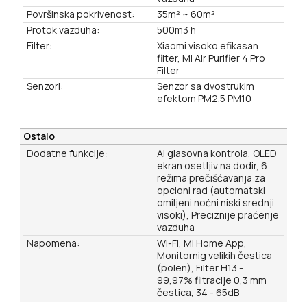
Površinska pokrivenost:
35m² ~ 60m²
Protok vazduha:
500m3 h
Filter:
Xiaomi visoko efikasan
filter, Mi Air Purifier 4 Pro
Filter
Senzori:
Senzor sa dvostrukim
efektom PM2.5 PM10
Ostalo
Dodatne funkcije:
Al glasovna kontrola, OLED
ekran osetljiv na dodir, 6
režima prečišćavanja za
opcioni rad (automatski
omiljeni noćni niski srednji
visoki), Preciznije praćenje
vazduha
Napomena:
Wi-Fi, Mi Home App,
Monitornig velikih čestica
(polen), Filter H13 -
99,97% filtracije 0,3 mm
čestica, 34 - 65dB