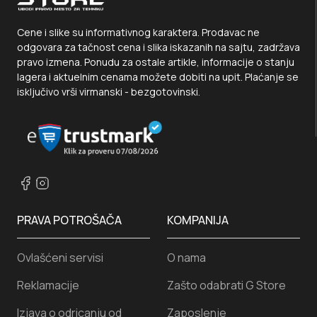
Cene i slike su informativnog karaktera. Prodavac ne
odgovara za tačnost cena i slika iskazanih na sajtu, zadržava
pravo izmena. Ponudu za ostale artikle, informacije o stanju
lagera i aktuelnim cenama možete dobiti na upit. Plaćanje se
isključivo vrši virmanski - bezgotovinski.
PRAVA POTROŠAČA
KOMPANIJA
Ovlašćeni servisi
O nama
Reklamacije
Zašto odabrati G Store
Izjava o odricanju od
Zaposlenje