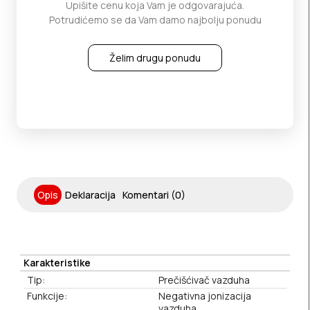
Upišite cenu koja Vam je odgovarajuća.
Potrudićemo se da Vam damo najbolju ponudu
Želim drugu ponudu
Opis
Deklaracija
Komentari (0)
Karakteristike
Tip:
Prečišćivač vazduha
Funkcije:
Negativna jonizacija
vazduha