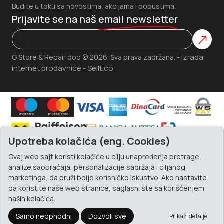
Budite u toku sa novostima, akcijama i popustima.
Prijavite se na naš
email newsletter
Izrada
G Store & Repair doo © 2026. Sva prava zadržana. -
internet prodavnice
Selltico.
-
Upotreba kolačića (eng. Cookies)
Ovaj web sajt koristi kolačiće u cilju unapređenja pretrage,
analize saobraćaja, personalizacije sadržaja i ciljanog
marketinga, da pruži bolje korisničko iskustvo. Ako nastavite
da koristite naše web stranice, saglasni ste sa korišćenjem
naših kolačića.
Samo neophodni
Dozvoli sve
Prikaži detalje