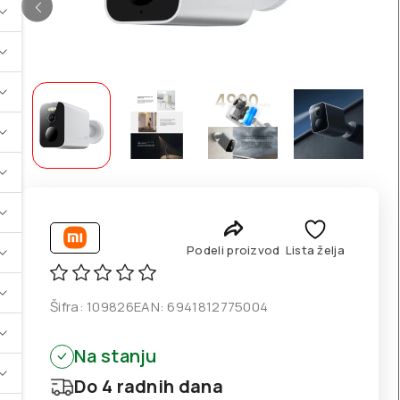
Podeli proizvod
Lista želja
Šifra:
109826
EAN:
6941812775004
Na stanju
Do 4 radnih dana