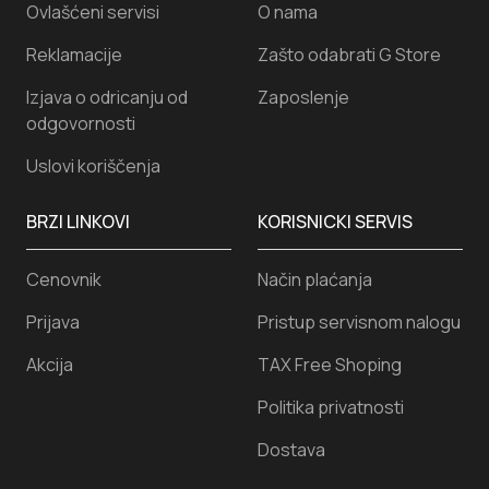
Ovlašćeni servisi
O nama
Reklamacije
Zašto odabrati G Store
Izjava o odricanju od
Zaposlenje
odgovornosti
Uslovi koriščenja
BRZI LINKOVI
KORISNICKI SERVIS
Cenovnik
Način plaćanja
Prijava
Pristup servisnom nalogu
Akcija
TAX Free Shoping
Politika privatnosti
Dostava