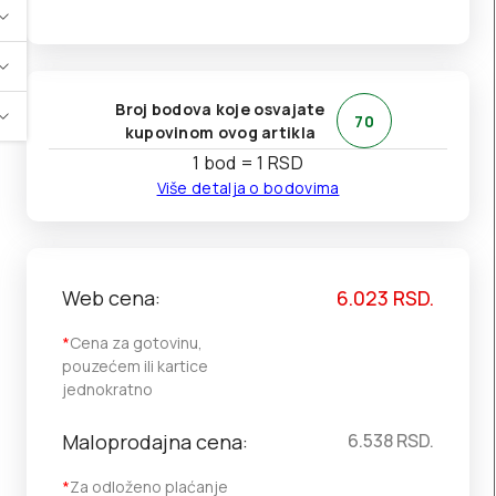
Broj bodova koje osvajate
70
kupovinom ovog artikla
1 bod = 1 RSD
Više detalja o bodovima
Web cena:
6.023
RSD.
*
Cena za gotovinu,
pouzećem ili kartice
jednokratno
Maloprodajna cena:
6.538
RSD.
*
Za odloženo plaćanje