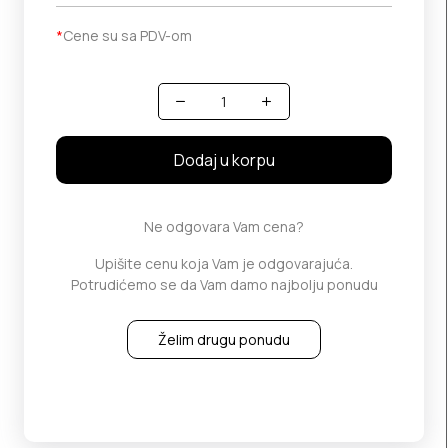
*
Cene su sa PDV-om
Količina
Dodaj u korpu
Ne odgovara Vam cena?
Upišite cenu koja Vam je odgovarajuća.
Potrudićemo se da Vam damo najbolju ponudu
Želim drugu ponudu