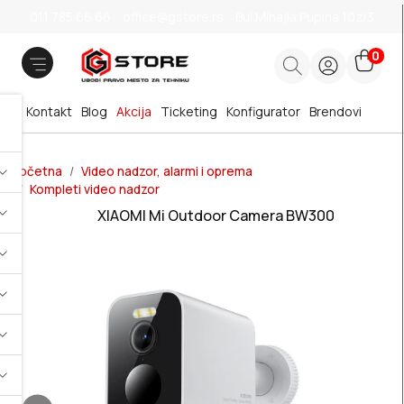
011 785 66 66
office@gstore.rs
Bul.Mihajla Pupina 10z/3
0
Kontakt
Blog
Akcija
Ticketing
Konfigurator
Brendovi
Početna
Video nadzor, alarmi i oprema
Kompleti video nadzor
XIAOMI Mi Outdoor Camera BW300