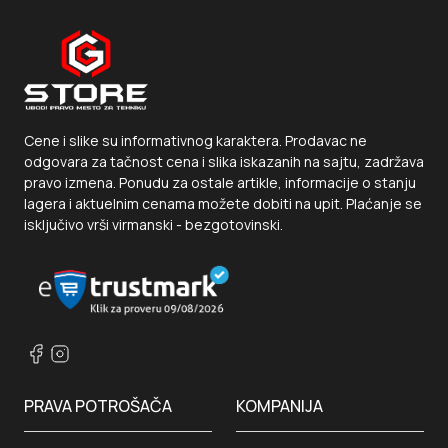
Cene i slike su informativnog karaktera. Prodavac ne
odgovara za tačnost cena i slika iskazanih na sajtu, zadržava
pravo izmena. Ponudu za ostale artikle, informacije o stanju
lagera i aktuelnim cenama možete dobiti na upit. Plaćanje se
isključivo vrši virmanski - bezgotovinski.
PRAVA POTROŠAČA
KOMPANIJA