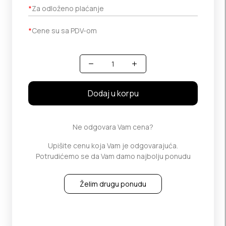
*
Za odloženo plaćanje
*
Cene su sa PDV-om
Količina
Dodaj u korpu
Ne odgovara Vam cena?
Upišite cenu koja Vam je odgovarajuća.
Potrudićemo se da Vam damo najbolju ponudu
Želim drugu ponudu