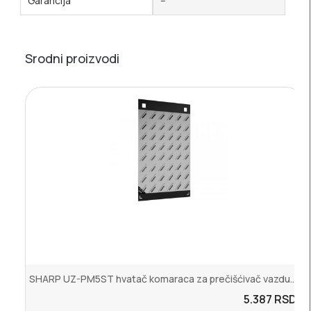
Garancija
--
Srodni proizvodi
SHARP UZ-PM5ST hvatač komaraca za prečišćivač vazduha
5.387
RSD.