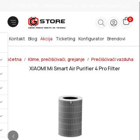
011 785 66 66
office@gstore.rs
Bul.Mihajla Pupina 10z/3
0
Kontakt
Blog
Akcija
Ticketing
Konfigurator
Brendovi
Početna
Klime, prečišćivači, grejanje
Prečišćivači vazduha
XIAOMI Mi Smart Air Purifier 4 Pro Filter