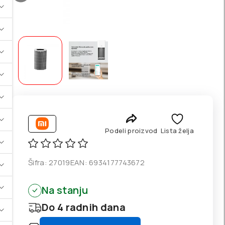
Podeli proizvod
Lista želja
Šifra:
27019
EAN:
6934177743672
Na stanju
Do 4 radnih dana