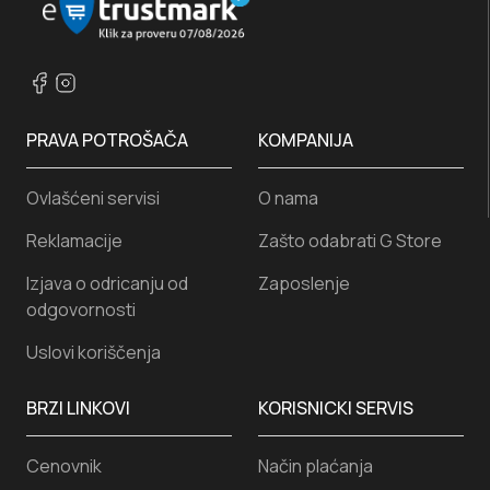
PRAVA POTROŠAČA
KOMPANIJA
Ovlašćeni servisi
O nama
Reklamacije
Zašto odabrati G Store
Izjava o odricanju od
Zaposlenje
odgovornosti
Uslovi koriščenja
BRZI LINKOVI
KORISNICKI SERVIS
Cenovnik
Način plaćanja