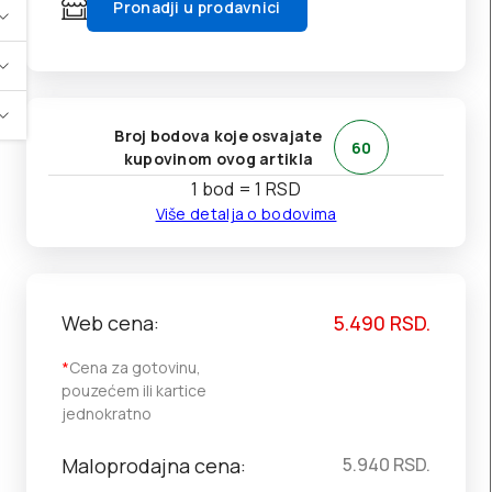
Pronadji u prodavnici
Broj bodova koje osvajate
60
kupovinom ovog artikla
1 bod = 1 RSD
Više detalja o bodovima
Web cena:
5.490
RSD.
*
Cena za gotovinu,
pouzećem ili kartice
jednokratno
Maloprodajna cena:
5.940
RSD.