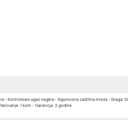
ice
- Kontrolisani ugao nagiba
- Sigurnosna zaštitna mreža
- Snaga: 5
 Pakovanje: 1 kom.
- Garancija: 2 godine