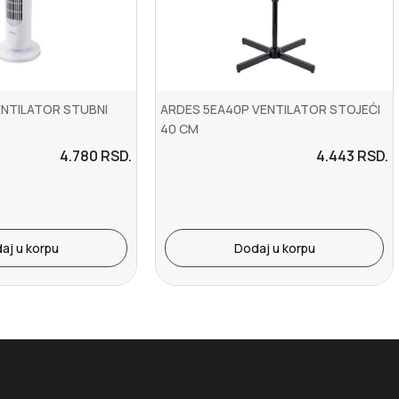
ENTILATOR STUBNI
ARDES 5EA40P VENTILATOR STOJEĆI
40 CM
4.780
RSD.
4.443
RSD.
aj u korpu
Dodaj u korpu