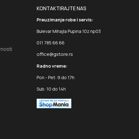
KONTAKTIRAJTE NAS
Preuzimanje robe i servis:
Bulevar Mihajla Pupina 10z np03
011 785 66 66
rnosti
office@gstore.rs
Radno vreme:
Pon - Pet: 9 do 17h
Sub: 10 do 14h