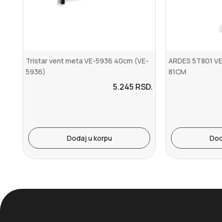
Tristar vent meta VE-5936 40cm (VE-
ARDES 5T801 V
5936)
81CM
5.245
RSD.
Dodaj u korpu
Dod