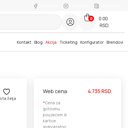
Facebook
Instagram
Newsletter
0.00
0
RSD.
Kontakt
Blog
Akcija
Ticketing
Konfigurator
Brendovi
Web cena:
4.735
RSD.
ista želja
*
Cena za
gotovinu,
pouzećem ili
kartice
jednokratno