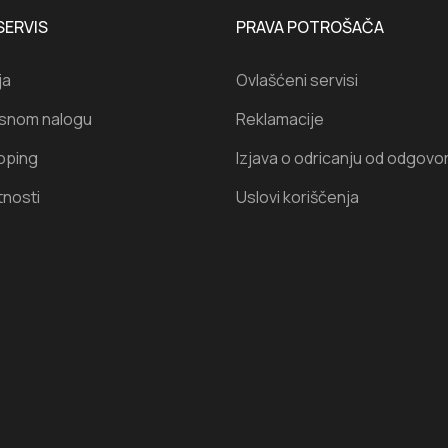
SERVIS
PRAVA POTROŠAČA
ja
Ovlašćeni servisi
isnom nalogu
Reklamacije
oping
Izjava o odricanju od odgovo
tnosti
Uslovi koriščenja
I