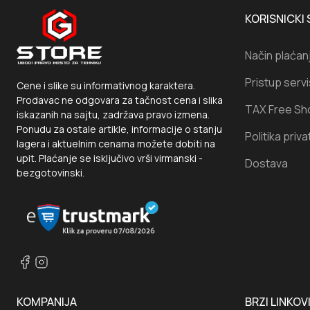
KORISNICKI 
Način plaćan
Pristup serv
Cene i slike su informativnog karaktera.
Prodavac ne odgovara za tačnost cena i slika
TAX Free Sh
iskazanih na sajtu, zadržava pravo izmena.
Ponudu za ostale artikle, informacije o stanju
Politika priva
lagera i aktuelnim cenama možete dobiti na
upit. Plaćanje se isključivo vrši virmanski -
Dostava
bezgotovinski.
KOMPANIJA
BRZI LINKOV