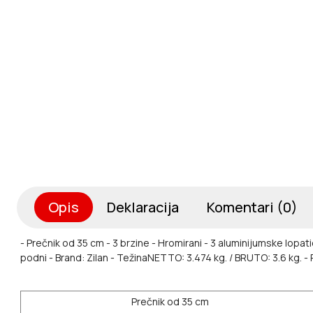
Opis
Deklaracija
Komentari (0)
- Prečnik od 35 cm
- 3 brzine
- Hromirani
- 3 aluminijumske lopat
podni
- Brand: Zilan
- TežinaNETTO: 3.474 kg. / BRUTO: 3.6 kg.
-
Prečnik od 35 cm