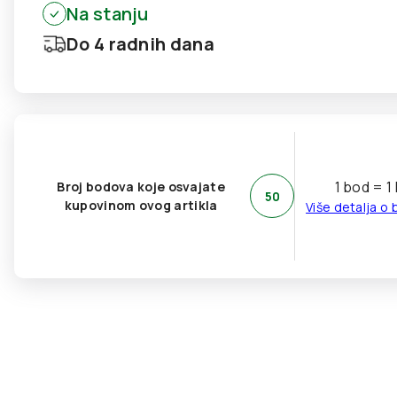
Na stanju
Do 4 radnih dana
1 bod = 1
Broj bodova koje osvajate
50
kupovinom ovog artikla
Više detalja o