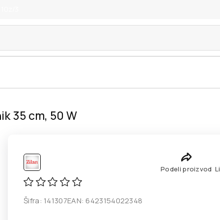
 10z/3
nik 35 cm, 50 W
Podeli proizvod
L
Šifra:
141307
EAN:
6423154022348