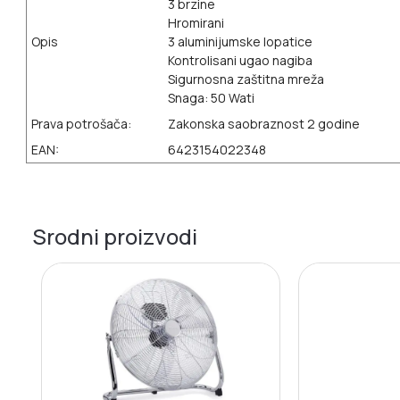
3 brzine
Hromirani
Opis
3 aluminijumske lopatice
Kontrolisani ugao nagiba
Sigurnosna zaštitna mreža
Snaga: 50 Wati
Prava potrošača:
Zakonska saobraznost 2 godine
EAN:
6423154022348
Srodni proizvodi