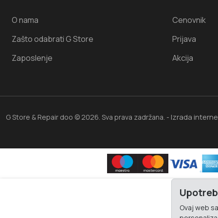
O nama
Cenovnik
Zašto odabrati G Store
Prijava
Zaposlenje
Akcija
Izrada intern
G Store & Repair doo © 2026. Sva prava zadržana. -
Upotreb
Ovaj web saj
personalizac