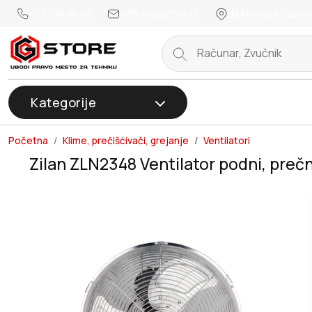
011 785 66 66
office@gstore.rs
Bul.Mihajla Pupina
Kategorije
Početna
Klime, prečišćivači, grejanje
Ventilatori
Zilan ZLN2348 Ventilator podni, preč