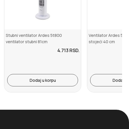
Stubni ventilator Ardes 5t800
Ventilator Ardes 5ea
ventilator stubni 81cm
stojeći 40 cm
4.713
RSD.
Dodaj u korpu
Dodaj u 