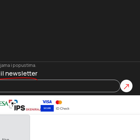
ijama i popustima.
il newsletter
. Ako