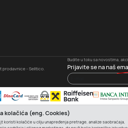
Budite u toku sa novostima, akc
Prijavite se na naš
ema
et prodavnice
Selltico.
-
a kolačića (eng. Cookies)
t koristi kolačiće u cilju unapređenja pretrage, analize saobraćaja,
ije sadržaja i ciljanog marketinga, da pruži bolje korisničko iskustvo