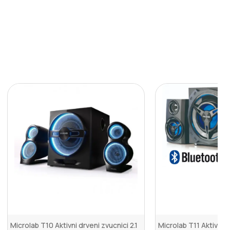
Microlab T10 Aktivni drveni zvucnici 2.1
Microlab T11 Aktivni d