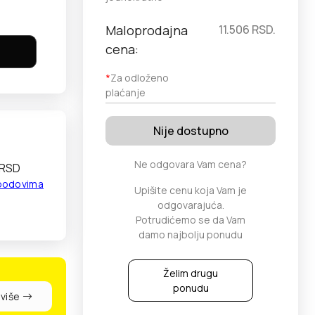
Maloprodajna
11.506
RSD.
cena:
*
Za odloženo
plaćanje
Nije dostupno
Ne odgovara Vam cena?
 RSD
 bodovima
Upišite cenu koja Vam je
odgovarajuća.
Potrudićemo se da Vam
damo najbolju ponudu
Želim drugu
ponudu
 više