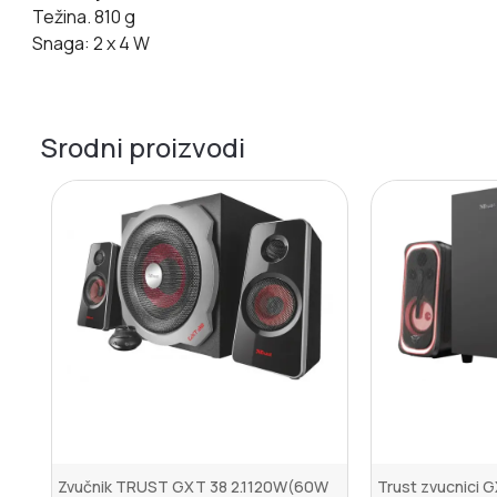
Težina. 810 g
Snaga: 2 x 4 W
Srodni proizvodi
Zvučnik TRUST GXT 38 2.1120W(60W
Trust zvucnici 