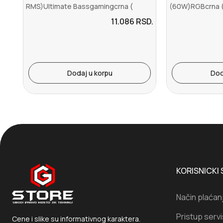
RMS)Ultimate Bassgamingcrna (
(60W)RGBcrna (
1902...
11.086
RSD.
Dodaj u korpu
Dod
KORISNICKI 
Način plaćan
Pristup serv
Cene i slike su informativnog karaktera.