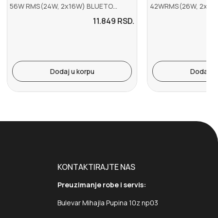
56W RMS(24W, 2x16W) BLUETO...
42WRMS(26W, 2x8W) 
11.849
RSD.
Dodaj u korpu
Dodaj u 
KONTAKTIRAJTE NAS
Preuzimanje robe i servis:
Bulevar Mihajla Pupina 10z np03