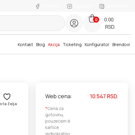
Facebook
Instagram
Newsletter
0.00
0
RSD.
Kontakt
Blog
Akcija
Ticketing
Konfigurator
Brendovi
Web cena:
10.547
RSD.
ista želja
*
Cena za
gotovinu,
pouzećem ili
kartice
jednokratno