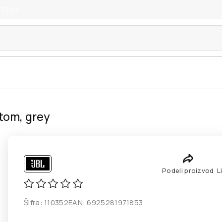
 10z/3
atom, grey
Podeli proizvod
L
Šifra:
110352
EAN:
6925281971853