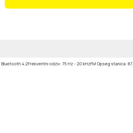
, Bluetooth 4.2
Frekventni odziv: 75 Hz - 20 kHz
FM Opseg stanica: 87