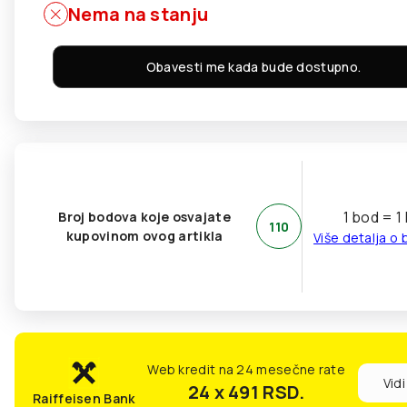
Nema na stanju
Obavesti me kada bude dostupno.
1 bod = 1
Broj bodova koje osvajate
110
kupovinom ovog artikla
Više detalja o
Web kredit na 24 mesečne rate
Vidi
24 x 491
RSD.
Raiffeisen Bank