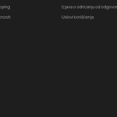
oping
Izjava o odricanju od odgovo
tnosti
Uslovi koriščenja
I