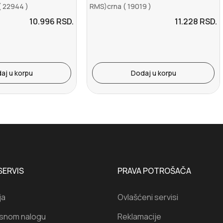
 22944 )
RMS)crna ( 19019 )
10.996
RSD.
11.228
RSD.
aj u korpu
Dodaj u korpu
SERVIS
PRAVA POTROŠAČA
ja
Ovlašćeni servisi
isnom nalogu
Reklamacije