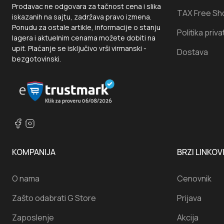
Prodavac ne odgovara za tačnost cena i slika
TAX Free Sh
iskazanih na sajtu, zadržava pravo izmena.
Ponudu za ostale artikle, informacije o stanju
Politika priva
lagera i aktuelnim cenama možete dobiti na
upit. Plaćanje se isključivo vrši virmanski -
Dostava
bezgotovinski.
KOMPANIJA
BRZI LINKOV
O nama
Cenovnik
Zašto odabrati G Store
Prijava
Zaposlenje
Akcija