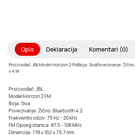
Opis
Deklaracija
Komentari (0)
Proizvođač. JBL
Model Horizon 2 FM
Boja: Siva
Povezivanje: Žično
x 4 W
Proizvođač. JBL
Model Horizon 2 FM
Boja: Siva
Povezivanje: Žično, Bluetooth 4.2
Frekventni odziv: 75 Hz - 20 kHz
FM Opseg stanica: 87.5 - 108 MHz
Dimenzije: 178 x 162 x 75.7 mm