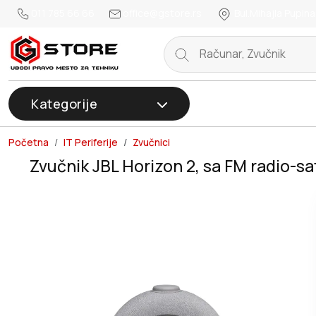
011 785 66 66
office@gstore.rs
Bul.Mihajla Pupina
Kategorije
Početna
IT Periferije
Zvučnici
Zvučnik JBL Horizon 2, sa FM radio-s