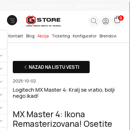
011 785 66 66
office@gstore.rs
Bul.Mihajla Pupina 10z/3
0
Kontakt
Blog
Akcija
Ticketing
Konfigurator
Brendovi
NAZAD NA LISTU VESTI
2025-10-02
Logitech MX Master 4: Kralj se vratio, bolji
nego ikad!
MX Master 4: Ikona
Remasterizovana! Osetite