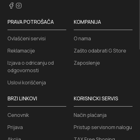
PRAVA POTROŠAČA
KOMPANIJA
Ovlašćeni servisi
O nama
Reklamacije
Zašto odabrati G Store
Izjava o odricanju od
Zaposlenje
odgovornosti
Uslovi koriščenja
BRZI LINKOVI
KORISNICKI SERVIS
Cenovnik
Način plaćanja
Prijava
Pristup servisnom nalogu
Akcija
TAX Free Shoping