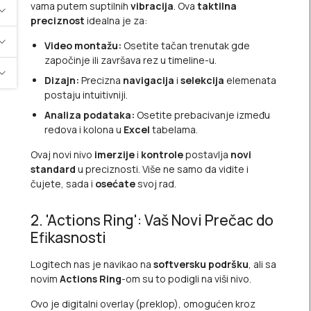
vama putem suptilnih
vibracija
. Ova
taktilna
preciznost
idealna je za:
Video montažu:
Osetite tačan trenutak gde
započinje ili završava rez u
timeline
-u.
Dizajn:
Precizna
navigacija
i
selekcija
elemenata
postaju intuitivniji.
Analiza podataka:
Osetite prebacivanje između
redova i kolona u
Excel
tabelama.
Ovaj novi nivo
imerzije
i
kontrole
postavlja
novi
standard
u preciznosti. Više ne samo da vidite i
čujete, sada i
osećate
svoj rad.
2. 'Actions Ring': Vaš Novi Prečac do
Efikasnosti
Logitech nas je navikao na
softversku podršku
, ali sa
novim
Actions Ring
-om su to podigli na viši nivo.
Ovo je digitalni
overlay
(preklop), omogućen kroz