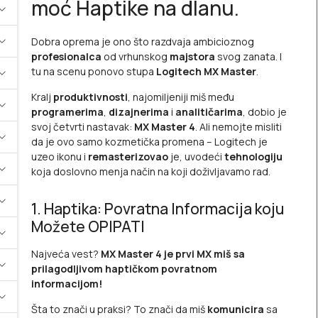
moć Haptike na dlanu.
Dobra oprema je ono što razdvaja ambicioznog
profesionalca
od vrhunskog
majstora
svog zanata. I
tu na scenu ponovo stupa
Logitech MX Master
.
Kralj
produktivnosti
, najomiljeniji miš među
programerima
,
dizajnerima
i
analitičarima
, dobio je
svoj četvrti nastavak:
MX Master 4
. Ali nemojte misliti
da je ovo samo kozmetička promena – Logitech je
uzeo ikonu i
remasterizovao
je, uvodeći
tehnologiju
koja doslovno menja način na koji doživljavamo rad.
1. Haptika: Povratna Informacija koju
Možete OPIPATI
Najveća vest?
MX Master 4 je prvi MX miš sa
prilagodljivom haptičkom povratnom
informacijom!
Šta to znači u praksi? To znači da miš
komunicira
sa