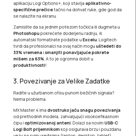
aplikaciju Logi Options+, koji stavlja
aplikativno-
specifične prečice
tačno na dohvat ruke, gde god da
se nalazite na ekranu.
Zamislite da sa jednim potezom točkića ili dugmeta u
Photoshopu
pokrećete dodeljenu radnju, ili
automatski formatirate podatke u
Excelu
. Logitech
tvrdi da profesionalci na ovaj način mogu
uštedeti do
33% vremena
i
smanjiti ponavljajuće pokrete
mišem za 63%
. A to je ogromna dobit u
produktivnosti
!
3. Povezivanje za Velike Zadatke
Radite u užurbanom ofisu punom bežičnih signala?
Nema problema.
MX Master 4 ima
dvostruko jaču snagu povezivanja
od prethodnih modela, zahvaljujući visokoefikasnom
čipu i
optimizovanoj anteni
. Dolazi sa novim
USB-C
Logi Bolt prijemnikom
koji osigurava brzu i pouzdanu
vezu na svim uređajima (
laptop
,
desktop
,
tablet
),