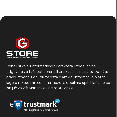
Cene i slike su informativnog karaktera. Prodavac ne
odgovara za tačnost cena i slika iskazanih na sajtu, zadržava
pravo izmena. Ponudu za ostale artikle, informacije o stanju
lagera i aktuelnim cenama možete dobiti na upit. Plaćanje se
isključivo vrši virmanski - bezgotovinski.