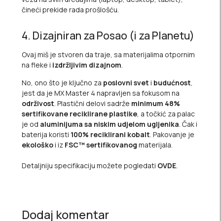
čineći prekide rada prošlošću.
4. Dizajniran za Posao (i za Planetu)
Ovaj miš je stvoren da traje, sa materijalima otpornim
na fleke i
izdržljivim dizajnom
.
No, ono što je ključno za
poslovni svet
i
budućnost
,
jest da je MX Master 4 napravljen sa fokusom na
održivost
. Plastični delovi sadrže
minimum 48%
sertifikovane reciklirane plastike
, a točkić za palac
je od
aluminijuma sa niskim udjelom ugljenika
. Čak i
baterija koristi
100% reciklirani kobalt
. Pakovanje je
ekološko
i iz
FSC™ sertifikovanog
materijala.
Detaljniju specifikaciju možete pogledati
OVDE
.
Dodaj komentar