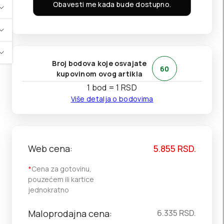
Obavesti me kada bude dostupno.
Broj bodova koje osvajate
60
kupovinom ovog artikla
1 bod = 1 RSD
Više detalja o bodovima
Web cena:
5.855
RSD.
*
Cena za gotovinu,
pouzećem ili kartice
jednokratno
Maloprodajna cena:
6.335
RSD.