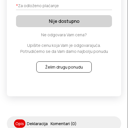
*
Za odloženo plaćanje
Nije dostupno
Ne odgovara Vam cena?
Upišite cenu koja Vam je odgovarajuća.
Potrudićemo se da Vam damo najbolju ponudu
Želim drugu ponudu
Opis
Deklaracija
Komentari (0)