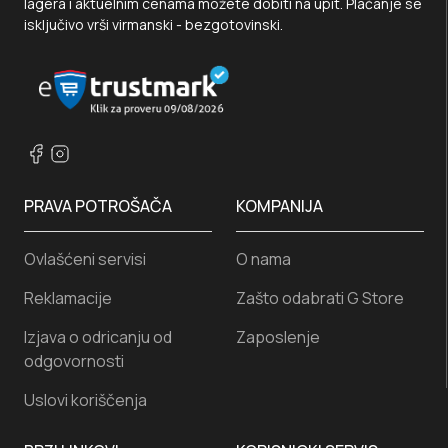
lagera i aktuelnim cenama možete dobiti na upit. Plaćanje se
isključivo vrši virmanski - bezgotovinski.
PRAVA POTROŠAČA
KOMPANIJA
Ovlašćeni servisi
O nama
Reklamacije
Zašto odabrati G Store
Izjava o odricanju od
Zaposlenje
odgovornosti
Uslovi koriščenja