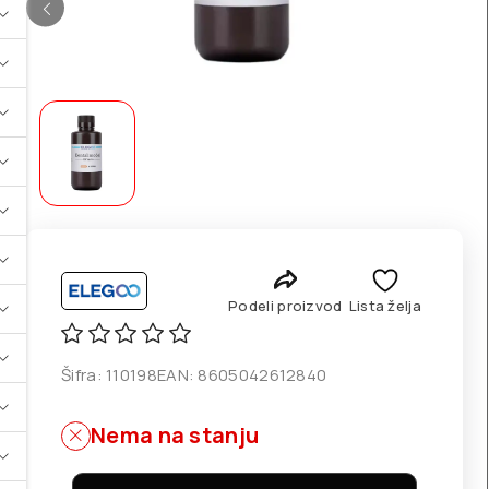
Podeli proizvod
Lista želja
Šifra:
110198
EAN:
8605042612840
Nema na stanju