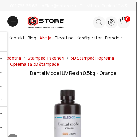
011 785 66 66
office@gstore.rs
Bul.Mihajla Pupina 10z/3
0
Kontakt
Blog
Akcija
Ticketing
Konfigurator
Brendovi
Početna
Štampači i skeneri
3D Štampači i oprema
Oprema za 3D štampače
Dental Model UV Resin 0.5kg - Orange