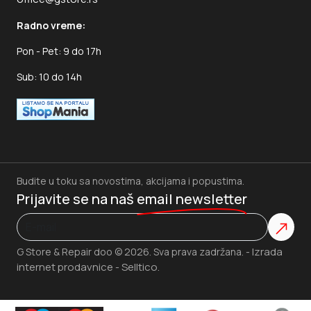
Radno vreme:
Pon - Pet: 9 do 17h
Sub: 10 do 14h
Budite u toku sa novostima, akcijama i popustima.
Prijavite se na naš
email newsletter
Izrada
G Store & Repair doo © 2026. Sva prava zadržana. -
internet prodavnice
Selltico.
-