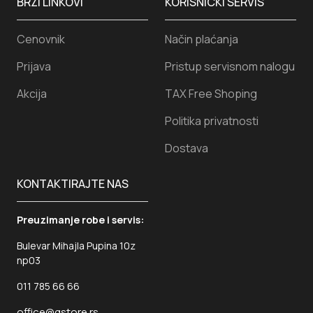
BRZI LINKOVI
KORISNICKI SERVIS
Cenovnik
Način plaćanja
Prijava
Pristup servisnom nalogu
Akcija
TAX Free Shoping
Politika privatnosti
Dostava
KONTAKTIRAJTE NAS
Preuzimanje robe i servis:
Bulevar Mihajla Pupina 10z
np03
011 785 66 66
office@gstore.rs