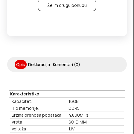
Želim drugu ponudu
Opis
Deklaracija
Komentari (0)
Karakteristike
Kapacitet:
16GB
Tip memorije:
DDR5
Brzina prenosa podataka:
4.800MTs
Vrsta:
SO-DIMM
Voltaža:
1.1V