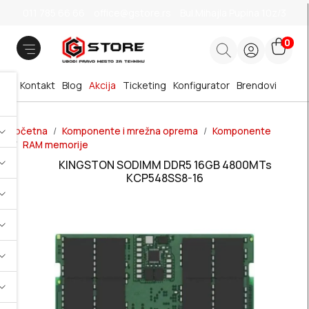
011 785 66 66
office@gstore.rs
Bul.Mihajla Pupina 10z/3
0
Kontakt
Blog
Akcija
Ticketing
Konfigurator
Brendovi
Početna
Komponente i mrežna oprema
Komponente
RAM memorije
KINGSTON SODIMM DDR5 16GB 4800MTs
KCP548SS8-16