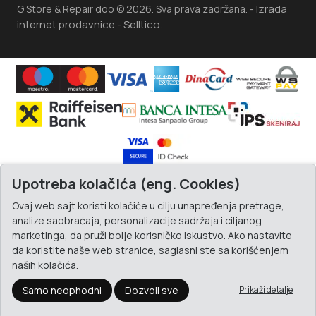
Izrada
G Store & Repair doo © 2026. Sva prava zadržana. -
internet prodavnice
Selltico.
-
Upotreba kolačića (eng. Cookies)
Ovaj web sajt koristi kolačiće u cilju unapređenja pretrage,
analize saobraćaja, personalizacije sadržaja i ciljanog
marketinga, da pruži bolje korisničko iskustvo. Ako nastavite
da koristite naše web stranice, saglasni ste sa korišćenjem
naših kolačića.
Samo neophodni
Dozvoli sve
Prikaži detalje