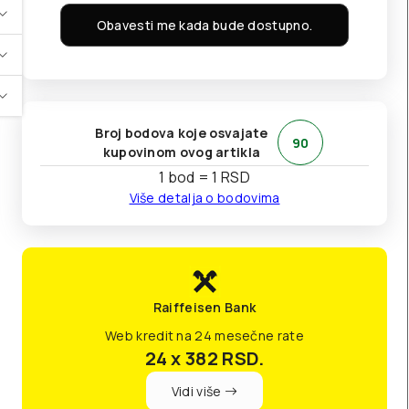
Obavesti me kada bude dostupno.
Broj bodova koje osvajate
90
kupovinom ovog artikla
1 bod = 1 RSD
Više detalja o bodovima
Raiffeisen Bank
Web kredit na 24 mesečne rate
24 x 382
RSD.
Vidi više