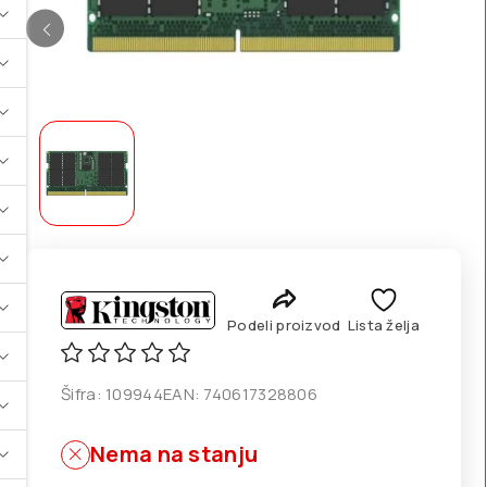
Podeli proizvod
Lista želja
Šifra:
109944
EAN:
740617328806
Nema na stanju