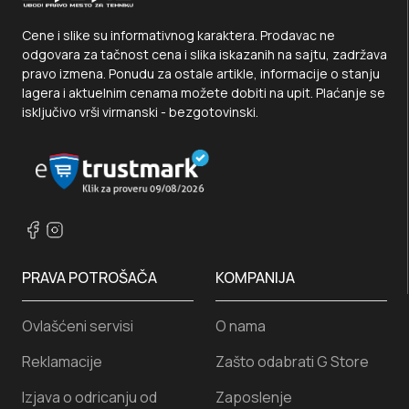
Cene i slike su informativnog karaktera. Prodavac ne
odgovara za tačnost cena i slika iskazanih na sajtu, zadržava
pravo izmena. Ponudu za ostale artikle, informacije o stanju
lagera i aktuelnim cenama možete dobiti na upit. Plaćanje se
isključivo vrši virmanski - bezgotovinski.
PRAVA POTROŠAČA
KOMPANIJA
Ovlašćeni servisi
O nama
Reklamacije
Zašto odabrati G Store
Izjava o odricanju od
Zaposlenje