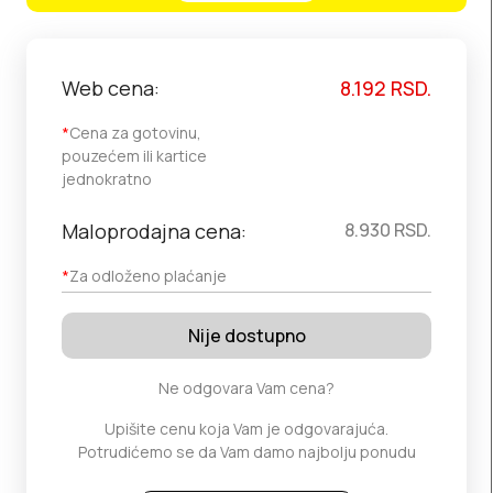
Web cena:
8.192
RSD.
*
Cena za gotovinu,
pouzećem ili kartice
jednokratno
Maloprodajna cena:
8.930
RSD.
*
Za odloženo plaćanje
Nije dostupno
Ne odgovara Vam cena?
Upišite cenu koja Vam je odgovarajuća.
Potrudićemo se da Vam damo najbolju ponudu