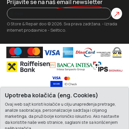
Prijavite se na naš
email newsletter
Izrada
G Store & Repair doo © 2026. Sva prava zadržana. -
internet prodavnice
Selltico.
-
Upotreba kolačića (eng. Cookies)
Ovaj web sajt koristi kolačiće u cilju unapređenja pretrage,
analize saobraćaja, personalizacije sadržaja i ciljanog
marketinga, da pruži bolje korisničko iskustvo. Ako nastavite
da koristite naše web stranice, saglasni ste sa korišćenjem
naših kolačića.