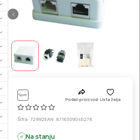
Podeli proizvod
Lista želja
Šifra:
72992
EAN:
8716309045278
Na stanju