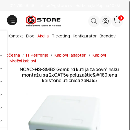
011 785 66 66
office@gstore.rs
Bul.Mihajla Pupina 10z/3
0
Kontakt
Blog
Akcija
Ticketing
Konfigurator
Brendovi
Početna
IT Periferije
Kablovi i adapteri
Kablovi
Mrežni kablovi
NCAC-HS-SMB2 Gembird kutija za površinsku
montažu sa 2xCAT5e poluzaštic&#180;ena
keistone uticnica zaRJ45