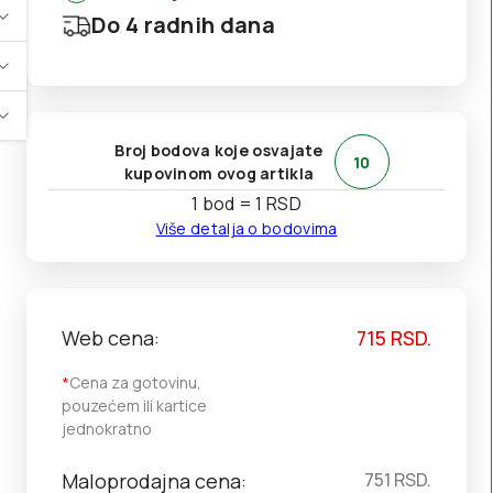
Do 4 radnih dana
Broj bodova koje osvajate
10
kupovinom ovog artikla
1 bod = 1 RSD
Više detalja o bodovima
Web cena:
715
RSD.
*
Cena za gotovinu,
pouzećem ili kartice
jednokratno
Maloprodajna cena:
751
RSD.