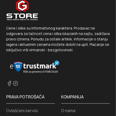
Cene i slike su informativnog karaktera. Prodavac ne
odgovara za tačnost cena i slika iskazanih na sajtu, zadržava
pravo izmena. Ponudu za ostale artikle, informacije o stanju
lagera i aktuelnim cenama možete dobiti na upit. Plaćanje se
isključivo vrši virmanski - bezgotovinski.
PRAVA POTROŠAČA
KOMPANIJA
Ovlašćeni servisi
O nama