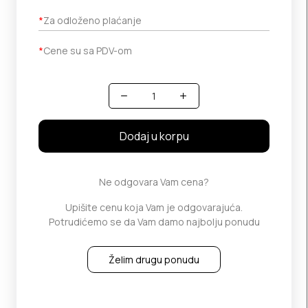
*
Za odloženo plaćanje
*
Cene su sa PDV-om
Količina
Dodaj u korpu
Ne odgovara Vam cena?
Upišite cenu koja Vam je odgovarajuća.
Potrudićemo se da Vam damo najbolju ponudu
Želim drugu ponudu