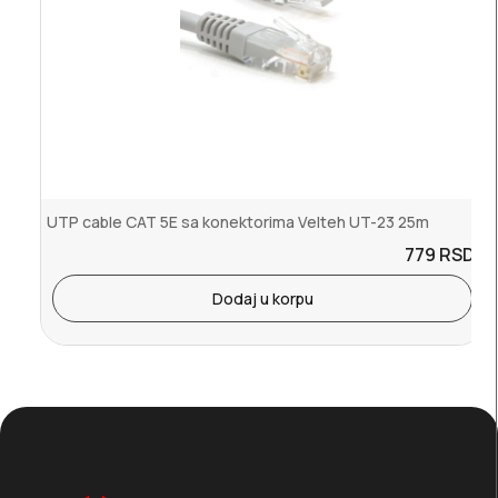
UTP cable CAT 5E sa konektorima Velteh UT-23 25m
779
RSD.
Dodaj u korpu