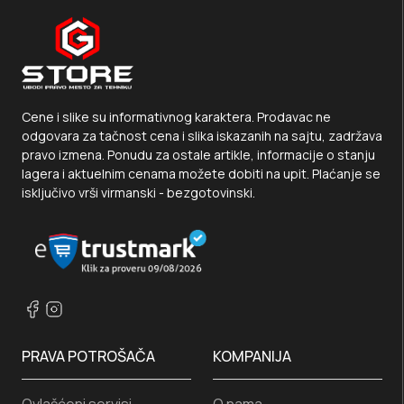
Cene i slike su informativnog karaktera. Prodavac ne
odgovara za tačnost cena i slika iskazanih na sajtu, zadržava
pravo izmena. Ponudu za ostale artikle, informacije o stanju
lagera i aktuelnim cenama možete dobiti na upit. Plaćanje se
isključivo vrši virmanski - bezgotovinski.
PRAVA POTROŠAČA
KOMPANIJA