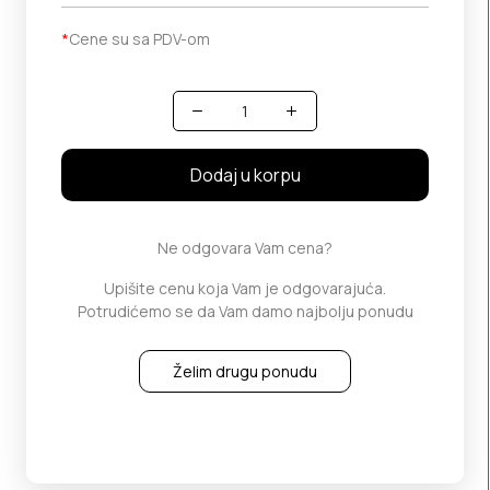
*
Cene su sa PDV-om
Količina
Dodaj u korpu
Ne odgovara Vam cena?
Upišite cenu koja Vam je odgovarajuća.
Potrudićemo se da Vam damo najbolju ponudu
Želim drugu ponudu