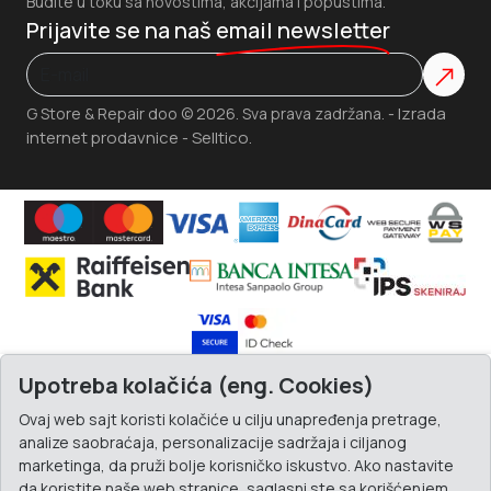
Budite u toku sa novostima, akcijama i popustima.
Prijavite se na naš
email newsletter
Izrada
G Store & Repair doo © 2026. Sva prava zadržana. -
internet prodavnice
Selltico.
-
Upotreba kolačića (eng. Cookies)
Ovaj web sajt koristi kolačiće u cilju unapređenja pretrage,
analize saobraćaja, personalizacije sadržaja i ciljanog
marketinga, da pruži bolje korisničko iskustvo. Ako nastavite
da koristite naše web stranice, saglasni ste sa korišćenjem