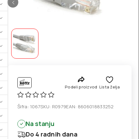
Podeli proizvod
Lista želja
Šifra:
1067
SKU:
R0979
EAN:
8606018833252
Na stanju
Do 4 radnih dana