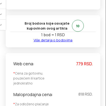
Broj bodova koje osvajate
10
kupovinom ovog artikla
1 bod = 1 RSD
Više detalja o bodovima
Web cena:
779
RSD.
*
Cena za gotovinu,
pouzećem ili kartice
jednokratno
Maloprodajna cena:
818
RSD.
*
Za odloženo plaćanje