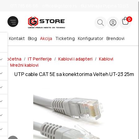
011 785 66 66
office@gstore.rs
Bul.Mihajla Pupina 10z/3
0
Kontakt
Blog
Akcija
Ticketing
Konfigurator
Brendovi
Početna
IT Periferije
Kablovi i adapteri
Kablovi
Mrežni kablovi
UTP cable CAT 5E sa konektorima Velteh UT-23 25m