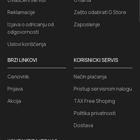
Ovlašćeni servisi
O nama
Reklamacije
Zašto odabrati G Store
Izjava o odricanju od
Zaposlenje
odgovornosti
Uslovi koriščenja
BRZI LINKOVI
KORISNICKI SERVIS
Cenovnik
Način plaćanja
Prijava
Pristup servisnom nalogu
Akcija
TAX Free Shoping
Politika privatnosti
Dostava