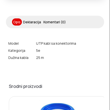
Opis
Deklaracija
Komentari (0)
Model
UTP kabl sa konektorima
Kategorija
5e
Dužina kabla
25 m
Srodni proizvodi